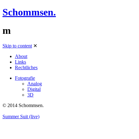
Schommsen.
m
Skip to content
✕
About
Links
Rechtliches
Fotografie
Analog
Digital
3D
© 2014 Schommsen.
Summer Suit (live)