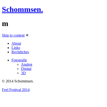
Schommsen.
m
Skip to content
✕
About
Links
Rechtliches
Fotografie
Analog
Digital
3D
© 2014 Schommsen.
Feel Festival 2014